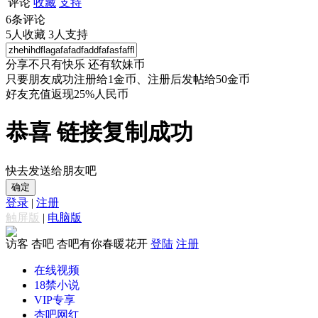
评论
收藏
支持
6
条评论
5
人收藏
3
人支持
分享不只有快乐 还有软妹币
只要朋友成功注册给1金币、注册后发帖给50金币
好友充值返现25%人民币
恭喜 链接复制成功
快去发送给朋友吧
确定
登录
|
注册
触屏版
|
电脑版
访客
杏吧 杏吧有你春暖花开
登陆
注册
在线视频
18禁小说
VIP专享
杏吧网红